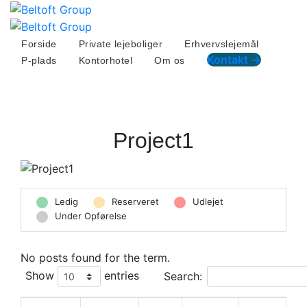
Skip
to
content
Forside
Private lejeboliger
Erhvervslejemål
Kontakt →
P-plads
Kontorhotel
Om os
Project1
Ledig
Reserveret
Udlejet
Under Opførelse
No posts found for the term.
Show
entries
Search: